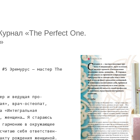
Журнал «The Perfect One.
»
 #5 Эремурус — мастер The
ер и ведущая про-
ая», врач-остеопат,
а «Интегральная
, женщина… Я стараюсь
 гармонию в окружающее
считаю себя ответствен-
акту рождения женщиной.