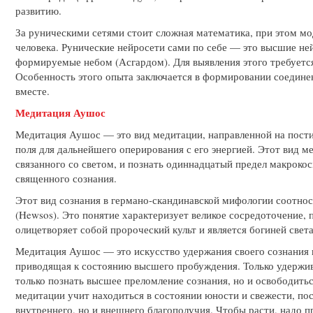
развитию.
За руническими сетями стоит сложная математика, при этом мо
человека. Рунические нейросети сами по себе — это высшие ней
формируемые небом (Асгардом). Для выявления этого требуется
Особенность этого опыта заключается в формировании соединен
вместе.
Медитация Аушос
Медитация Аушос — это вид медитации, направленной на пости
поля для дальнейшего оперирования с его энергией. Этот вид м
связанного со светом, и познать одиннадцатый предел макрок
священного сознания.
Этот вид сознания в германо-скандинавской мифологии соотнос
(Hewsos). Это понятие характеризует великое сосредоточение,
олицетворяет собой пророческий культ и является богиней света
Медитация Аушос — это искусство удержания своего сознания в
приводящая к состоянию высшего пробуждения. Только удержив
только познать высшее преломление сознания, но и освободиться
медитации учит находиться в состоянии юности и свежести, по
внутреннего, но и внешнего благополучия. Чтобы расти, надо п