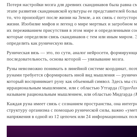
Потеря настройки мозга для древних скандинавов была равна с
этапе развития скандинавской культуры ее представителей боль
то, что произойдет после жизни на Земле, а их связь с потуст
жизни. Изобилие мифов и легенд о мире мертвых и загробном м
их переживанием присутствия в этом мире и определенными со
которые определяли связь скандинавов с тем или иным миром. 
определить как руническую вязь.
Руническая вязь — это, по сути, аналог нейросети, формирую
последовательность, основа которой — увязывание мозга.
Руны невозможно понимать в линейной системе координат, поэт
рунами требуется сформировать иной вид мышления — руниче
который воспринимает руну как объемный символ. Здесь мы ст
иррациональным мышлением, или с областью Утгарда
(Utgarða
называем рациональным мышлением, или областью Мидгарда
(
Каждая руна имеет связь с сознанием пространства, она интег
структуру организма с помощью рунической силы, важно «умет
напряжения в одной из 12 цепочек или 24 информационных пол