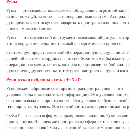
Руны
Руны — это символы-идеограммы, обладающие огромной запеча
самое, пожалуй, важное — это операционная система Асгарда, 
рун представляет искусство «вырезать пространство», она соо
понятием «мозг Эриля».
Руны — это магический инструмент, включающий ритуал, кото
это, в первую очередь, ментальный и энергетически процесс.
Система рун представляет собой операционную среду, а не л
линейной системе координат, а это необходимо, чтобы владеть
операционная ментальность, которая представляет собой вид н
руны очень дружественны, и тому, кто настроен на руны и кого 
Руническая нейронная сеть «ФеХаТ»
Рунические нейронные сети прямого распространения — это
условия входа и выхода тока (информации). Это условия поним
состоянии выдать в пространство. Эти условия требуют способ
генерировать эту связь. Эта способность важна для понимания 
ФеХаТ — начальная форма формирования видения. Рунические 
пространства. В нашем же пространстве сфера их познания гран
своего рода цифровой модуль, который выявляет матричность на