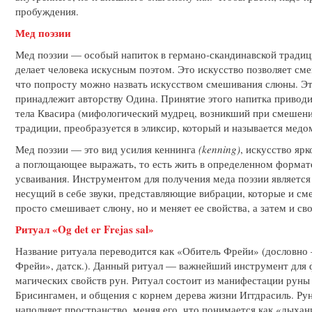
пробуждения.
Мед поэзии
Мед поэзии — особый напиток в германо-скандинавской традици
делает человека искусным поэтом. Это искусство позволяет с
что попросту можно назвать искусством смешивания слюны. Это
принадлежит авторству Одина. Принятие этого напитка привод
тела Квасира (мифологический мудрец, возникший при смешении
традиции, преобразуется в эликсир, который и называется медо
Мед поэзии — это вид усилия кеннинга
(kenning)
, искусство яр
а поглощающее выражать, то есть жить в определенном формате
усваивания. Инструментом для получения меда поэзии является 
несущий в себе звуки, представляющие вибрации, которые и см
просто смешивает слюну, но и меняет ее свойства, а затем и сво
Ритуал «Og det er Frejas sal»
Название ритуала переводится как «Обитель Фрейи» (дословно 
Фрейи», датск.). Данный ритуал — важнейший инструмент для
магических свойств рун. Ритуал состоит из манифестации руны
Брисингамен, и общения с корнем дерева жизни Иггдрасиль. Р
наполняет пространство, меняя его, что понимается как «дыха