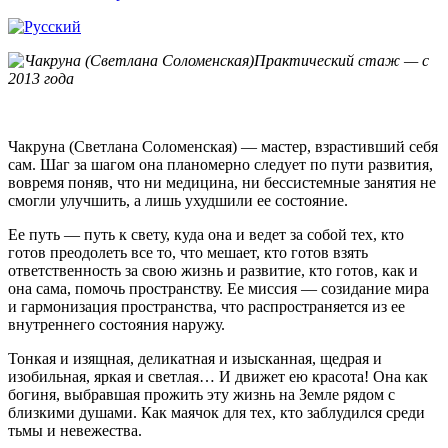
Практический стаж — с
2013 года
Чакруна (Светлана Соломенская) — мастер, взрастивший себя
сам. Шаг за шагом она планомерно следует по пути развития,
вовремя поняв, что ни медицина, ни бессистемные занятия не
смогли улучшить, а лишь ухудшили ее состояние.
Ее путь — путь к свету, куда она и ведет за собой тех, кто
готов преодолеть все то, что мешает, кто готов взять
ответственность за свою жизнь и развитие, кто готов, как и
она сама, помочь пространству. Ее миссия — созидание мира
и гармонизация пространства, что распространяется из ее
внутреннего состояния наружу.
Тонкая и изящная, деликатная и изысканная, щедрая и
изобильная, яркая и светлая… И движет ею красота! Она как
богиня, выбравшая прожить эту жизнь на Земле рядом с
близкими душами. Как маячок для тех, кто заблудился среди
тьмы и невежества.