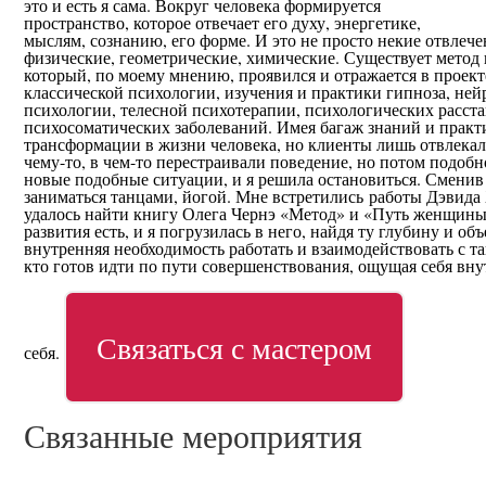
это и есть я сама. Вокруг человека формируется
пространство, которое отвечает его духу, энергетике,
мыслям, сознанию, его форме. И это не просто некие отвле
физические, геометрические, химические. Существует метод
который, по моему мнению, проявился и отражается в проекте
классической психологии, изучения и практики гипноза, не
психологии, телесной психотерапии, психологических расста
психосоматических заболеваний. Имея багаж знаний и практ
трансформации в жизни человека, но клиенты лишь отвлекал
чему-то, в чем-то перестраивали поведение, но потом подобн
новые подобные ситуации, и я решила остановиться. Сменив с
заниматься танцами, йогой. Мне встретились работы Дэвида 
удалось найти книгу Олега Чернэ «Метод» и «Путь женщины»
развития есть, и я погрузилась в него, найдя ту глубину и о
внутренняя необходимость работать и взаимодействовать с т
кто готов идти по пути совершенствования, ощущая себя вн
Связаться с мастером
себя.
Связанные мероприятия