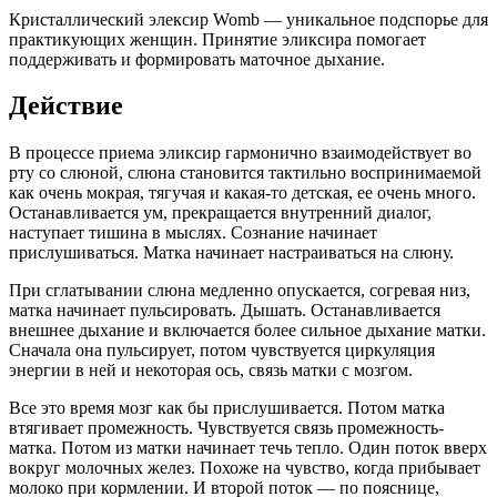
Кристаллический элексир Womb — уникальное подспорье для
практикующих женщин. Принятие эликсира помогает
поддерживать и формировать маточное дыхание.
Действие
В процессе приема эликсир гармонично взаимодействует во
рту со слюной, слюна становится тактильно воспринимаемой
как очень мокрая, тягучая и какая-то детская, ее очень много.
Останавливается ум, прекращается внутренний диалог,
наступает тишина в мыслях. Сознание начинает
прислушиваться. Матка начинает настраиваться на слюну.
При сглатывании слюна медленно опускается, согревая низ,
матка начинает пульсировать. Дышать. Останавливается
внешнее дыхание и включается более сильное дыхание матки.
Сначала она пульсирует, потом чувствуется циркуляция
энергии в ней и некоторая ось, связь матки с мозгом.
Все это время мозг как бы прислушивается. Потом матка
втягивает промежность. Чувствуется связь промежность-
матка. Потом из матки начинает течь тепло. Один поток вверх
вокруг молочных желез. Похоже на чувство, когда прибывает
молоко при кормлении. И второй поток — по пояснице,