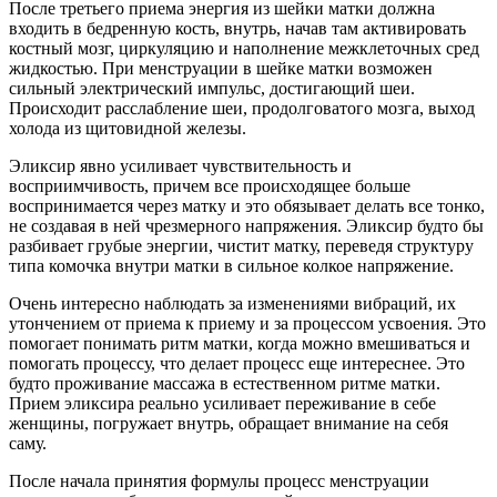
После третьего приема энергия из шейки матки должна
входить в бедренную кость, внутрь, начав там активировать
костный мозг, циркуляцию и наполнение межклеточных сред
жидкостью. При менструации в шейке матки возможен
сильный электрический импульс, достигающий шеи.
Происходит расслабление шеи, продолговатого мозга, выход
холода из щитовидной железы.
Эликсир явно усиливает чувствительность и
восприимчивость, причем все происходящее больше
воспринимается через матку и это обязывает делать все тонко,
не создавая в ней чрезмерного напряжения. Эликсир будто бы
разбивает грубые энергии, чистит матку, переведя структуру
типа комочка внутри матки в сильное колкое напряжение.
Очень интересно наблюдать за изменениями вибраций, их
утончением от приема к приему и за процессом усвоения. Это
помогает понимать ритм матки, когда можно вмешиваться и
помогать процессу, что делает процесс еще интереснее. Это
будто проживание массажа в естественном ритме матки.
Прием эликсира реально усиливает переживание в себе
женщины, погружает внутрь, обращает внимание на себя
саму.
После начала принятия формулы процесс менструации