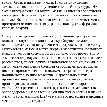
вокруг бедер в паховые лимфы. И когда циркуляция
замыкается, возникает ощущение внешней структуры. Не
матка внутри меня, а я внутри матки. И внешняя золотистая
геометрия. Возникает чувство пребывания в космической
капсуле. Возникает некоторая пульсация, четко чувствуется
пространство внешнее и внутреннее (как будто сфера или
капсула вокруг).
Сразу после приема ощущается уплотнение пространства,
внимание опускается вниз, в матку. Ощущение может
восприниматься как огрубление частот, увязывание в матку.
Опускается в матку. В матке энергия уплотняется, повышает
вязкость, которая удерживается там некоторое время. Будто
там что-то переваривается, а на выходе из вязкости начинает
рассыпаться, то есть зажимы становятся более хрупкими, а в
самой матке ощущение большей свободы, легкости. Далее
после непродолжительного подъема энергии эликсира
поднимаются до низа мозжечка. Параллельно с этим
процессом энергия эликсира опускается в шейку матки,
производя там аналогичный процесс, после которого
усиливается регенерация клеток, и клетки замещаются на
более здоровые. Параллельно усиливается секреция в шейке
матки и во влагалище. Шейке матки это позволяет наполнять
межклеточное пространство.