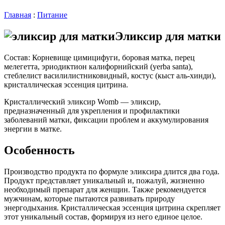
Главная
:
Питание
Эликсир для матки
Состав: Корневище цимицифуги, боровая матка, перец
мелегетта, эриодиктион калифорнийский (yerba santa),
стеблелист василилистниковидный, костус (кыст аль-хинди),
кристаллическая эссенция цитрина.
Кристаллический эликсир Womb — эликсир,
предназначенный для укрепления и профилактики
заболеваний матки, фиксации проблем и аккумулирования
энергии в матке.
Особенность
Производство продукта по формуле эликсира длится два года.
Продукт представляет уникальный и, пожалуй, жизненно
необходимый препарат для женщин. Также рекомендуется
мужчинам, которые пытаются развивать природу
энергодыхания. Кристаллическая эссенция цитрина скрепляет
этот уникальный состав, формируя из него единое целое.