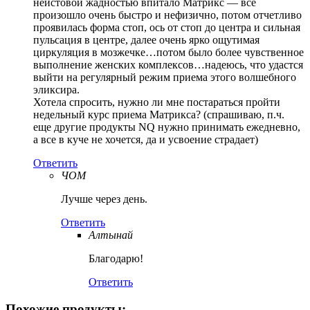
неистовой жадностью впитало Матрикс — все
произошло очень быстро и нефизично, потом отчетливо
проявилась форма стоп, ось от стоп до центра и сильная
пульсация в центре, далее очень ярко ощутимая
циркуляция в мозжечке…потом было более чувственное
выполнение женских комплексов…надеюсь, что удастся
выйти на регулярный режим приема этого волшебного
эликсира.
Хотела спросить, нужно ли мне постараться пройти
недельный курс приема Матрикса? (спрашиваю, п.ч.
еще другие продукты NQ нужно принимать ежедневно,
а все в куче не хочется, да и усвоение страдает)
Ответить
ЧОМ
Лучше через день.
Ответить
Алтынай
Благодарю!
Ответить
Похожие продукты: