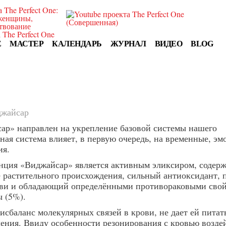
E
МАСТЕР
КАЛЕНДАРЬ
ЖУРНАЛ
ВИДЕО
BLOG
жайсар
ар» направлен на укрепление базовой системы нашего
ная система влияет, в первую очередь, на временные, э
ия.
нция «Виджайсар» является активным эликсиром, содер
е растительного происхождения, сильный антиоксидант
ови и обладающий определёнными противораковыми свой
ы (5%).
сбаланс молекулярных связей в крови, не дает ей питат
шения. Ввиду особенности резонирования с кровью воздей