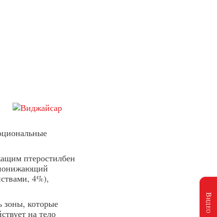
моциональные
жащим птеростилбен
, понижающий
ствами, 4%),
Видео
ь зоны, которые
ствует на тело