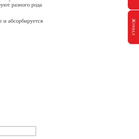
руют разного рода
е и абсорбируется
Журнал