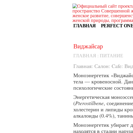
ГЛАВНАЯ
PERFECT ON
Виджайсар
ГЛАВНАЯ
:
ПИТАНИЕ
Главная:
Салон:
Cafe
:
Вид
Моноэнергетик «Виджайс
тела — кровеносной. Дан
психологические состоян
Энергетическая моноэссе
(
Pterostilbene
, соединени
холестерин и липиды кр
алкалоиды (0.4%), танин
Моноэнергетик убирает ди
находятся в стадии нару