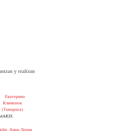
nizan y realizan
marix